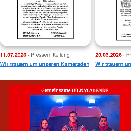
11.07.2026
· Pressemitteilung
20.06.2026
· P
Wir trauern um unseren Kameraden
Wir trauern 