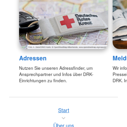
Adressen
Meld
Nutzen Sie unseren Adressfinder, um
Wir inf
Ansprechpartner und Infos über DRK-
Pressei
Einrichtungen zu finden.
DRK. In
Start
Über uns