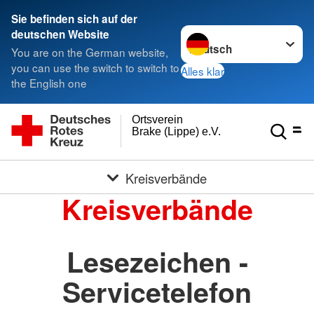
Sie befinden sich auf der
Sprache wechseln zu
deutschen Website
You are on the German website,
you can use the switch to switch to
Alles klar
the English one
Ortsverein
Brake (Lippe) e.V.
Kreisverbände
Kreisverbände
Lesezeichen -
Servicetelefon