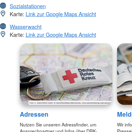
Sozialstationen
Karte:
Link zur Google Maps Ansicht
Wasserwacht
Karte:
Link zur Google Maps Ansicht
Adressen
Meld
Nutzen Sie unseren Adressfinder, um
Wir inf
Ansprechpartner und Infos über DRK-
Pressei