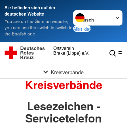
Sie befinden sich auf der
Sprache wechseln zu
deutschen Website
You are on the German website,
you can use the switch to switch to
Alles klar
the English one
Ortsverein
Brake (Lippe) e.V.
Kreisverbände
Kreisverbände
Lesezeichen -
Servicetelefon