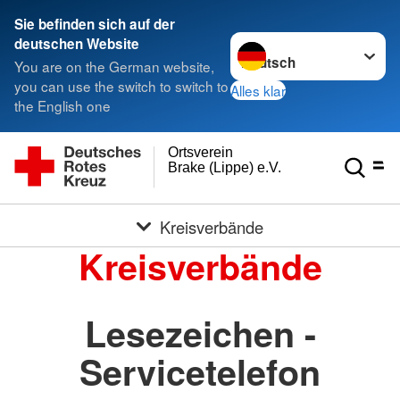
Sie befinden sich auf der
Sprache wechseln zu
deutschen Website
You are on the German website,
you can use the switch to switch to
Alles klar
the English one
Ortsverein
Brake (Lippe) e.V.
Kreisverbände
Kreisverbände
Lesezeichen -
Servicetelefon