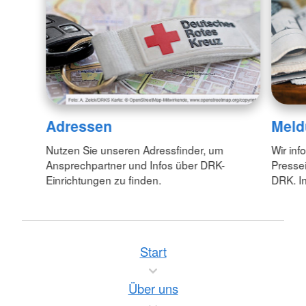
Adressen
Meld
Nutzen Sie unseren Adressfinder, um
Wir inf
Ansprechpartner und Infos über DRK-
Pressei
Einrichtungen zu finden.
DRK. In
Start
Über uns