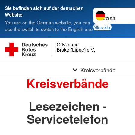
Sie befinden sich auf der deutschen
Sprache wechseln 
Website
You are on the German website, you can
Alles klar
use the switch to switch to the English one
Ortsverein
Brake (Lippe) e.V.
Kreisverbände
Kreisverbände
Lesezeichen -
Servicetelefon