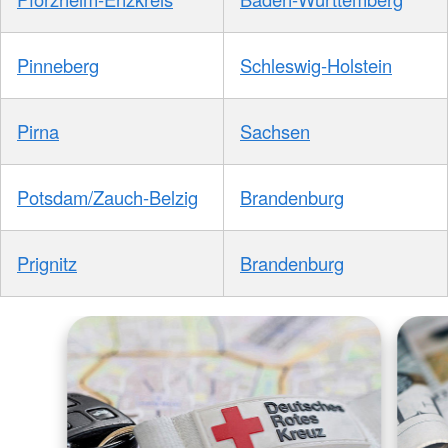
Pinneberg
Schleswig-Holstein
Pirna
Sachsen
Potsdam/Zauch-Belzig
Brandenburg
Prignitz
Brandenburg