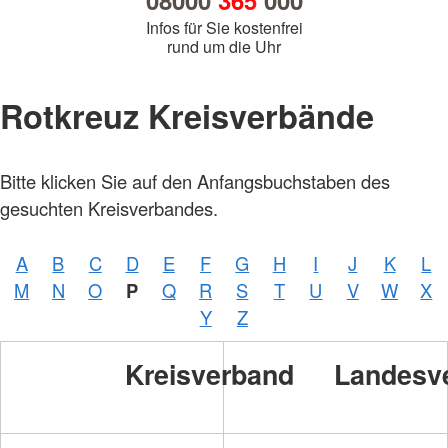
08000
365
000
Infos für Sie kostenfrei
rund um die Uhr
Rotkreuz Kreisverbände
Bitte klicken Sie auf den Anfangsbuchstaben des
gesuchten Kreisverbandes.
A
B
C
D
E
F
G
H
I
J
K
L
M
N
O
P
Q
R
S
T
U
V
W
X
Y
Z
Kreisverband
Landesv