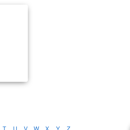
T
U
V
W
X
Y
Z