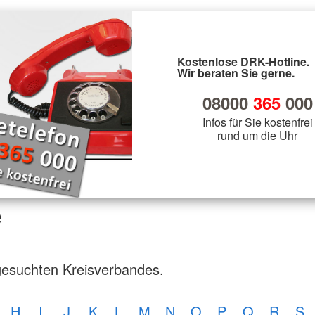
Kostenlose DRK-Hotline.
Wir beraten Sie gerne.
08000
365
000
Infos für Sie kostenfrei
rund um die Uhr
e
gesuchten Kreisverbandes.
H
I
J
K
L
M
N
O
P
Q
R
S