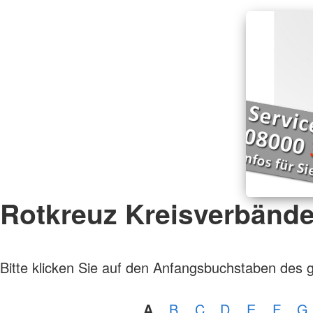
Rotkreuz Kreisverbänd
Bitte klicken Sie auf den Anfangsbuchstaben des 
A
B
C
D
E
F
G