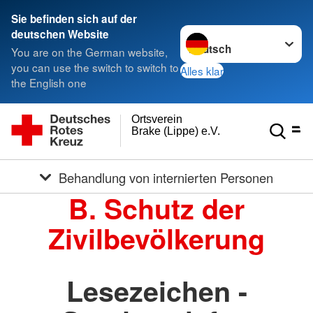
Sie befinden sich auf der
Sprache wechseln zu
deutschen Website
You are on the German website,
you can use the switch to switch to
Alles klar
the English one
Ortsverein
Brake (Lippe) e.V.
Behandlung von internierten Personen
B. Schutz der
Zivilbevölkerung
Lesezeichen -