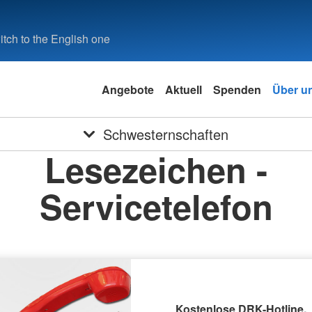
tch to the English one
Angebote
Aktuell
Spenden
Über u
Schwesternschaften
Lesezeichen -
Servicetelefon
Kostenlose DRK-Hotline.