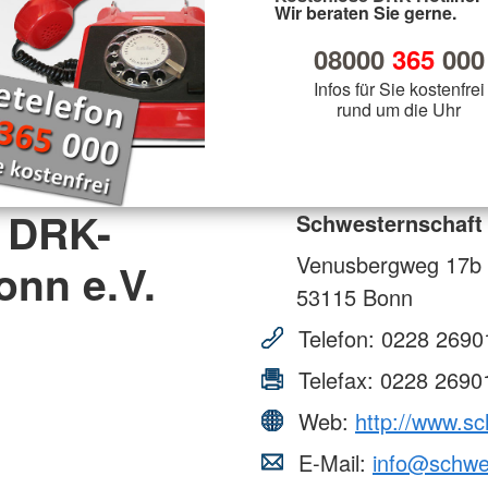
Wir beraten Sie gerne.
08000
365
000
Infos für Sie kostenfrei
rund um die Uhr
 DRK-
Schwesternschaft
Venusbergweg 17b
onn e.V.
53115
Bonn
Telefon:
0228 2690
Telefax:
0228 2690
Web:
http://www.s
E-Mail:
info@schwe