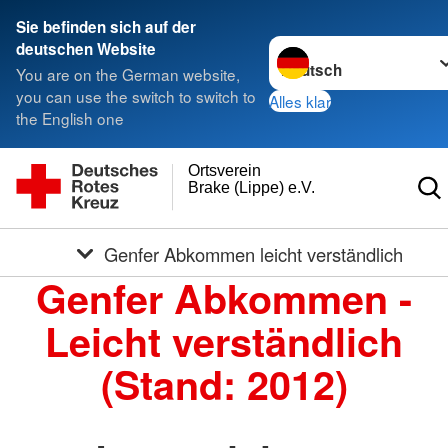
Sie befinden sich auf der
Sprache wechseln zu
deutschen Website
You are on the German website,
you can use the switch to switch to
Alles klar
the English one
Ortsverein
Brake (Lippe) e.V.
Genfer Abkommen leicht verständlich
Genfer Abkommen -
Leicht verständlich
(Stand: 2012)