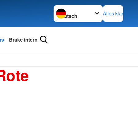
Sprache wechseln zu
Alles klar
ns
Brake intern
Rote