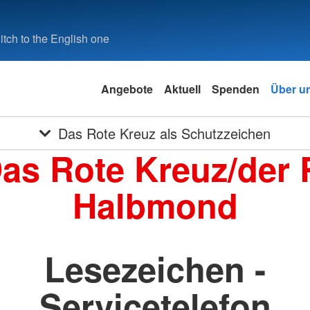
tch to the English one
Angebote
Aktuell
Spenden
Über u
Das Rote Kreuz als Schutzzeichen
Das Rote Kreuz/der 
Halbmond
Lesezeichen -
Servicetelefon