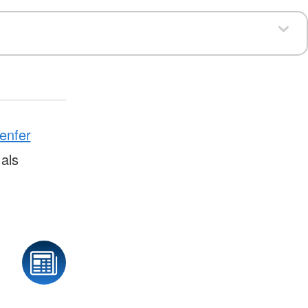
enfer
als