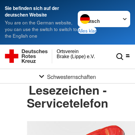
Sie befinden sich auf der
Sprache wechseln zu
deutschen Website
You are on the German website,
you can use the switch to switch to
Alles klar
the English one
Ortsverein
Brake (Lippe) e.V.
Schwesternschaften
Lesezeichen -
Servicetelefon